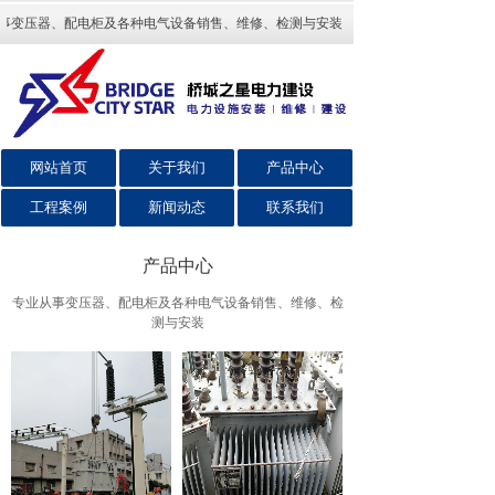
事变压器、配电柜及各种电气设备销售、维修、检测与安装、回收旧变压器、出租变
网站首页
关于我们
产品中心
工程案例
新闻动态
联系我们
产品中心
专业从事变压器、配电柜及各种电气设备销售、维修、检
测与安装