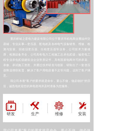
重庆桥城之星电力建设有限公司位于重庆市机电商业圈渝州交
易城，专业从事—变压器、配电柜及各种电气设备销售、维修、检
测与安装、回收旧变压器、出租变压器等业务，公司技术力量雄
厚，检测设备齐全，公司具有电力工程施工总承包贰级；输变电工
程专业承包贰级建
筑业企业资质证书，具有国家电网许可的承装、
承修、承试施工资质。并通过技术研发与创新，研制出了一套变压
器降温增容装置，解决了客户用电容量不足等问题，达到了客户满
意。
我公司本着"客户的要求就是命令，要么不做，做必做好"的宗
旨，诚恳地欢迎您的来电咨询并及时准备为您服务。
研发
生产
维修
安装
我公司本着"客户的要求就是命令，要么不做，做必做