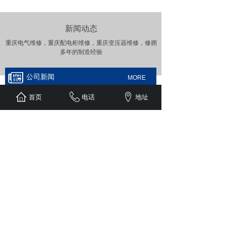
新闻动态
重庆电气维修，重庆配电柜维修，
重庆变压器维修，
修拥
多年的制造经验
公司新闻
MORE
首页
电话
地址
干式变压器与油浸式变压器，重庆企业应如何根据
环境选型与维护？
2025-10-01
在电力系统中，变压器作为核心设备，其选型与维护直
接关系到电网的稳定性和企......
重庆配电柜维修攻略：保障电力稳定的关键
2025-05-07
在重庆，无论是繁华的商业区、忙碌的工业厂区，还是
温馨的居民小区，配电柜都......
电力安装科普：保障电力稳定供应的关键环节
2025-04-15
在现代社会，电力如同城市的 “生命线”，为生产生活提