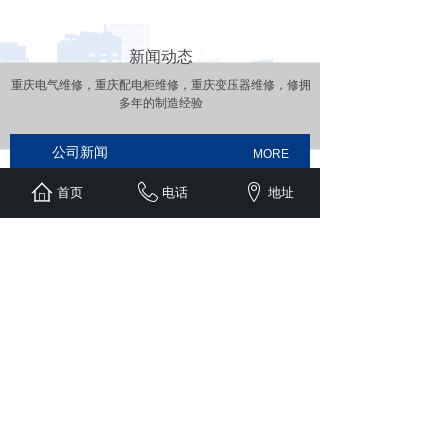
新闻动态
重庆电气维修，重庆配电柜维修，
重庆变压器维修，
修拥
多年的制造经验
公司新闻
MORE
首页
电话
地址
干式变压器与油浸式变压器，重庆企业应如何根据
环境选型与维护？
2025-10-01
在电力系统中，变压器作为核心设备，其选型与维护直
接关系到电网的稳定性和企......
重庆配电柜维修攻略：保障电力稳定的关键
2025-05-07
在重庆，无论是繁华的商业区、忙碌的工业厂区，还是
温馨的居民小区，配电柜都......
电力安装科普：保障电力稳定供应的关键环节
2025-04-15
在现代社会，电力如同城市的 “生命线”，为生产生活提