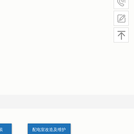
装
配电室改造及维护