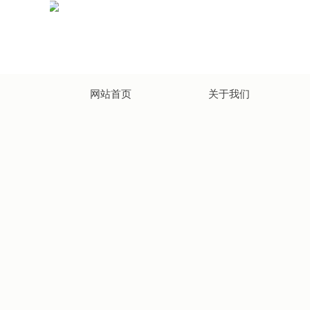
网站首页
关于我们