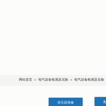
网站首页
电气设备检测及试验
电气设备检测及实验
⊙
⊙
变压器维修