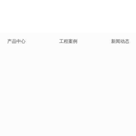
产品中心
工程案例
新闻动态