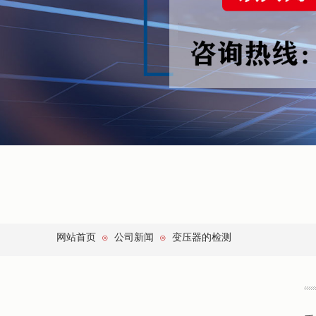
网站首页
公司新闻
变压器的检测
⊙
⊙